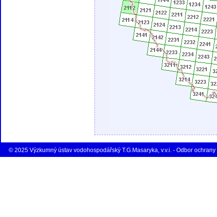
© 2025 Výzkumný ústav vodohospodářský T.G.Masaryka, v.v.i. - Odbor ochrany 