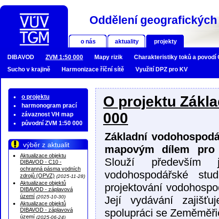
Oddělení geografických 
o nás
aktuality
projekty
DIBAVOD
ZVM 1:50 000
Mapy rizik
Charakteristiky toků a povodí
Sucho v krajině
Harmonizace říční sítě
Využití DPZ pro KV
o projektu
O projektu Zákl
harmonogram prací
000
závaznost VH map
původní ZVM 1:50 000
Základní vodohospodá
výběr z aktualit
mapovým dílem pro o
Aktualizace objektu
Slouží především 
DIBAVOD - C10 -
ochranná pásma vodních
vodohospodářské stud
zdrojů (OPVZ)
(2025-11-28)
Aktualizace objektů
projektování vodohospod
DIBAVOD - záplavová
území
(2025-10-30)
Její vydávání zajiš
Aktualizace objektů
DIBAVOD - záplavová
spolupráci se Zeměměř
území
(2025-06-24)