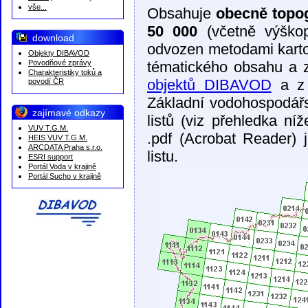
vše...
Obsahuje
obecně topo
50 000
(včetně výško
download
odvozen metodami karto
Objekty DIBAVOD
Povodňové zprávy
tématického obsahu a z
Charakteristiky toků a
objektů DIBAVOD
a z
povodí ČR
Základní vodohospodářs
zajímavé odkazy
listů (viz přehledka ní
VUV T.G.M.
.pdf (Acrobat Reader) 
HEIS VUV T.G.M.
ARCDATA Praha s.r.o.
listu.
ESRI support
Portál Voda v krajině
Portál Sucho v krajině