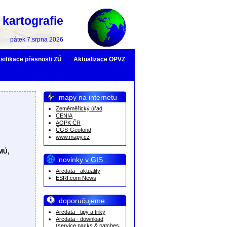
kartografie
pátek 7.srpna 2026
sifikace přesnosti ZÚ
Aktualizace OPVZ
mapy na internetu
Zeměměřický úřad
CENIA
AOPK ČR
ČGS-Geofond
www.mapy.cz
HMÚ,
novinky v GIS
Arcdata - aktuality
ESRI.com News
doporučujeme
Arcdata - tipy a triky
Arcdata - download
(service packs & patches,