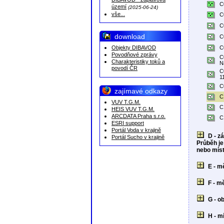
DIBAVOD - záplavová
C
území
(2025-06-24)
vše...
C
C
download
C0
Objekty DIBAVOD
C
Povodňové zprávy
C
Charakteristiky toků a
N
povodí ČR
C
1
C
zajímavé odkazy
C
VUV T.G.M.
C
HEIS VUV T.G.M.
ARCDATA Praha s.r.o.
C
ESRI support
Portál Voda v krajině
D - z
Portál Sucho v krajině
Průběh je
nebo míst
E - m
F - m
G - o
H - m