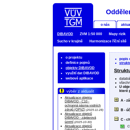
Oddělen
o nás
aktua
DIBAVOD
ZVM 1:50 000
Mapy rizik
Sucho v krajině
Harmonizace říční sítě
o projektu
popis
definice pojmů
struk
objekty DIBAVOD
Struk
využití dat DIBAVOD
webové aplikace
databá
všechn
U obje
výběr z aktualit
které 
Aktualizace objektu
A - z
DIBAVOD - C10 -
ochranná pásma vodních
zdrojů (OPVZ)
B - ú
(2025-11-28)
Aktualizace objektů
DIBAVOD - záplavová
C - c
území
(2025-10-30)
Aktualizace objektů
C