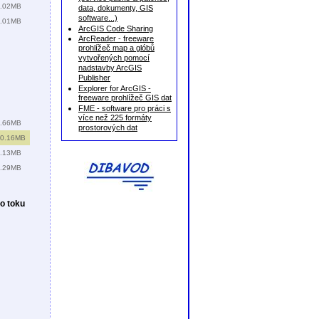
.02MB
data, dokumenty, GIS
software...)
.01MB
ArcGIS Code Sharing
ArcReader - freeware
prohlížeč map a glóbů
vytvořených pomocí
nadstavby ArcGIS
Publisher
Explorer for ArcGIS -
freeware prohlížeč GIS dat
FME - software pro práci s
více než 225 formáty
.66MB
prostorových dat
0.16MB
.13MB
.29MB
o toku