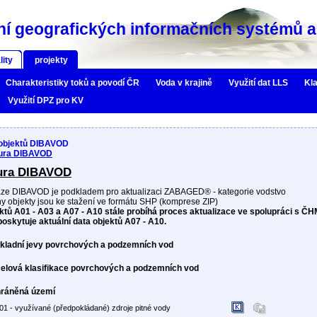
í geografických informačních systémů a 
lity
projekty
Charakteristiky toků a povodí ČR
Voda v krajině
Využití dat LLS
Kla
Využití DPZ pro KV
 objektů DIBAVOD
tura DIBAVOD
tura DIBAVOD
ze DIBAVOD je podkladem pro aktualizaci ZABAGED® - kategorie vodstvo
y objekty jsou ke stažení ve formátu SHP (komprese ZIP)
ktů A01 - A03 a A07 - A10 stále probíhá proces aktualizace ve spolupráci s Č
poskytuje aktuální data objektů A07 - A10.
ákladní jevy povrchových a podzemních vod
čelová klasifikace povrchových a podzemních vod
hráněná území
01 - využívané (předpokládané) zdroje pitné vody