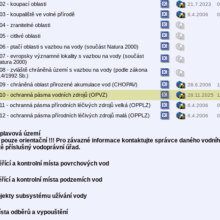
02 - koupací oblasti
21.7.2023
0
03 - koupaliště ve volné přírodě
6.4.2006
0
04 - zranitelné oblasti
5 - citlivé oblasti
06 - ptačí oblasti s vazbou na vody (součást Natura 2000)
07 - evropsky významné lokality s vazbou na vody (součást
atura 2000)
08 - zvláště chráněná území s vazbou na vody (podle zákona
14/1992 Sb.)
09 - chráněná oblast přirozené akumulace vod (CHOPAV)
28.6.2006
1
10 - ochranná pásma vodních zdrojů (OPVZ)
28.11.2025
1
11 - ochranná pásma přírodních léčivých zdrojů velká (OPPLZ)
6.4.2006
0
12 - ochranná pásma přírodních léčivých zdrojů malá (OPPLZ)
6.4.2006
0
áplavová území
 pouze orientační !!! Pro závazné informace kontaktujte správce daného vodníh
ě příslušný vodoprávní úřad.
ěřící a kontrolní místa povrchových vod
ěřící a kontrolní místa podzemích vod
bjekty subsystému užívání vody
ísta odběrů a vypouštění