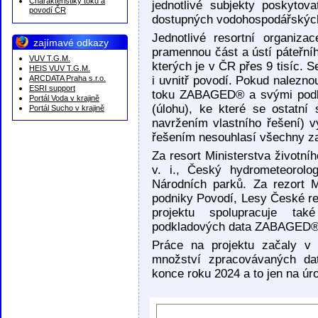
Charakteristiky toků a
jednotlivé subjekty poskytova
povodí ČR
dostupných vodohospodářských
Jednotlivé resortní organiza
zajímavé odkazy
pramennou část a ústí páteřní
VUV T.G.M.
kterých je v ČR přes 9 tisíc. 
HEIS VUV T.G.M.
ARCDATA Praha s.r.o.
i uvnitř povodí. Pokud nalezn
ESRI support
toku ZABAGED® a svými podkla
Portál Voda v krajině
(úlohu), ke které se ostatní
Portál Sucho v krajině
navržením vlastního řešení) v
řešením nesouhlasí všechny za
Za resort Ministerstva životní
v. i., Český hydrometeorolo
Národních parků. Za rezort M
podniky Povodí, Lesy České re
projektu spolupracuje tak
podkladových data ZABAGED® 
Práce na projektu začaly v 
množství zpracovávaných dat
konce roku 2024 a to jen na úro