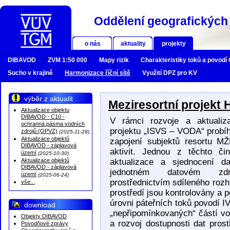
Oddělení geografických 
o nás
aktuality
projekty
DIBAVOD
ZVM 1:50 000
Mapy rizik
Charakteristiky toků a povodí
Sucho v krajině
Harmonizace říční sítě
Využití DPZ pro KV
výběr z aktualit
Meziresortní projekt 
Aktualizace objektu
DIBAVOD - C10 -
V rámci rozvoje a aktualiza
ochranná pásma vodních
projektu „ISVS – VODA“ probíh
zdrojů (OPVZ)
(2025-11-28)
Aktualizace objektů
zapojení subjektů resortu MŽ
DIBAVOD - záplavová
aktivit. Jednou z těchto či
území
(2025-10-30)
Aktualizace objektů
aktualizace a sjednocení da
DIBAVOD - záplavová
jednotném datovém zd
území
(2025-06-24)
prostřednictvím sdíleného rozh
vše...
prostředí jsou kontrolovány a 
úrovni páteřních toků povodí IV
download
„nepřipomínkovaných“ částí vo
Objekty DIBAVOD
a rozvoj dostupnosti dat pros
Povodňové zprávy