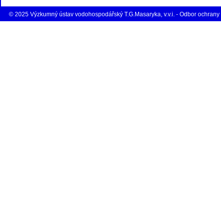
© 2025 Výzkumný ústav vodohospodářský T.G.Masaryka, v.v.i. - Odbor ochrany 