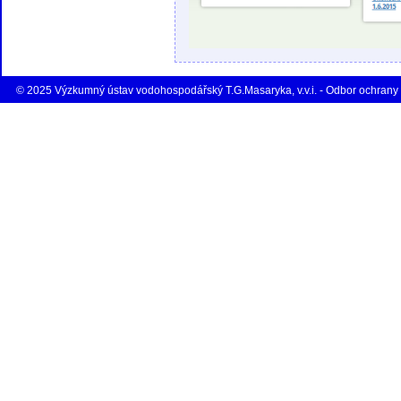
© 2025 Výzkumný ústav vodohospodářský T.G.Masaryka, v.v.i. - Odbor ochrany 