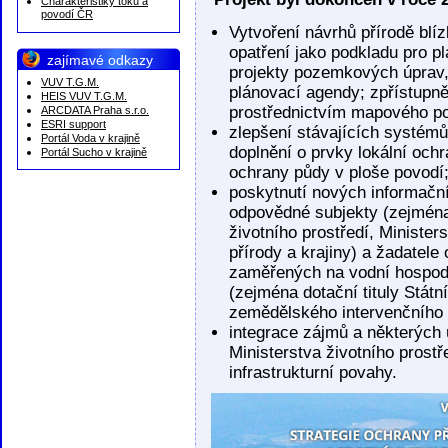
Charakteristiky toků a
povodí ČR
Vytvoření návrhů přírodě blí
opatření jako podkladu pro pl
zajímavé odkazy
projekty pozemkových úprav, 
VUV T.G.M.
plánovací agendy; zpřístupn
HEIS VUV T.G.M.
prostřednictvím mapového po
ARCDATA Praha s.r.o.
ESRI support
zlepšení stávajících systémů
Portál Voda v krajině
doplnění o prvky lokální ochr
Portál Sucho v krajině
ochrany půdy v ploše povodí
poskytnutí nových informační
odpovědné subjekty (zejména
životního prostředí, Ministe
přírody a krajiny) a žadatele 
zaměřených na vodní hospodář
(zejména dotační tituly Státn
zemědělského intervenčního 
integrace zájmů a některých 
Ministerstva životního prostř
infrastrukturní povahy.