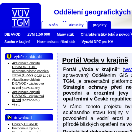
Oddělení geografických 
o nás
aktuality
projekty
DIBAVOD
ZVM 1:50 000
Mapy rizik
Charakteristiky toků a povodí
Sucho v krajině
Harmonizace říční sítě
Využití DPZ pro KV
výběr z aktualit
Portál Voda v krajině
Aktualizace objektu
DIBAVOD - C10 -
Portál
„Voda v krajině“
(
www
ochranná pásma vodních
spravovaný Oddělením GIS a
zdrojů (OPVZ)
(2025-11-28)
Aktualizace objektů
TGM, je prezentační platformo
DIBAVOD - záplavová
Strategie ochrany před ne
území
(2025-10-30)
Aktualizace objektů
povodní a erozními jevy 
DIBAVOD - záplavová
opatřeními v České republice
území
(2025-06-24)
vše...
V rámci tohoto projektu by
současného stavu krajiny v
download
povodněmi a vodní erozí s
přírodě blízkých opatření na vo
Objekty DIBAVOD
Povodňové zprávy
Projekt byl dokončen v roce 2