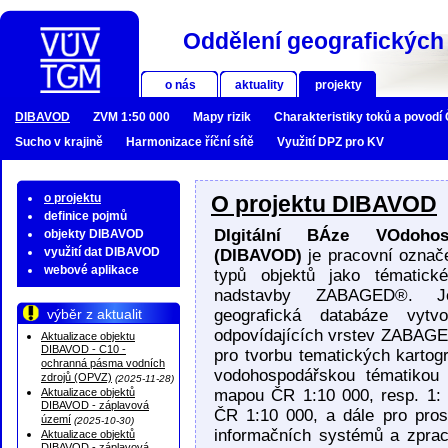
Oddělení geografických 
o nás
aktuality
projekty
DIBAVOD
ZVM 1:50 000
Mapy rizik
Charakteristiky toků a povodí
Sucho v krajině
Harmonizace říční sítě
Využití DPZ pro KV
o projektu
O projektu DIBAVOD
definice pojmů
DIgitální BÁze VOdohos
objekty DIBAVOD
využití dat DIBAVOD
(DIBAVOD)
je pracovní označe
webové aplikace
typů objektů jako tématick
nadstavby ZABAGED®. Je
výběr z aktualit
geografická databáze vytv
odpovídajících vrstev ZABAGE
Aktualizace objektu
DIBAVOD - C10 -
pro tvorbu tematických kartog
ochranná pásma vodních
vodohospodářskou tématikou
zdrojů (OPVZ)
(2025-11-28)
Aktualizace objektů
mapou ČR 1:10 000, resp. 1:
DIBAVOD - záplavová
ČR 1:10 000, a dále pro pros
území
(2025-10-30)
informačních systémů a zpra
Aktualizace objektů