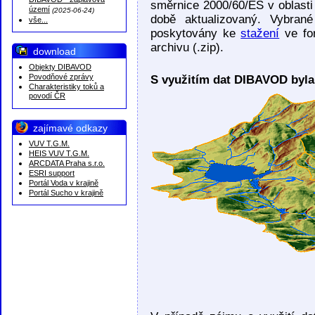
DIBAVOD - záplavová
směrnice 2000/60/ES v oblasti
území
(2025-06-24)
době aktualizovaný. Vybran
vše...
poskytovány ke
stažení
ve fo
archivu (.zip).
download
Objekty DIBAVOD
Povodňové zprávy
S využitím dat DIBAVOD byla 
Charakteristiky toků a
povodí ČR
zajímavé odkazy
VUV T.G.M.
HEIS VUV T.G.M.
ARCDATA Praha s.r.o.
ESRI support
Portál Voda v krajině
Portál Sucho v krajině