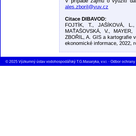
V případě zájmu o využití da
ales.zboril@vuv.cz
Citace DIBAVOD:
FOJTÍK, T., JAŠÍKOVÁ, L
MAŤAŠOVSKÁ, V., MAYER, 
ZBOŘIL, A. GIS a kartografie
ekonomické informace, 2022, ro
© 2025 Výzkumný ústav vodohospodářský T.G.Masaryka, v.v.i. - Odbor ochrany 