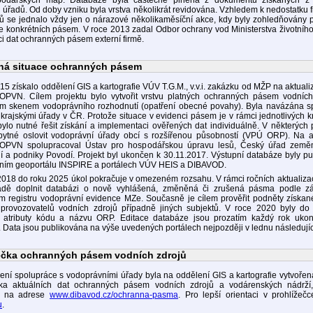
odářských map. Databáze byla částečně plněna z dokumentů získaných z
 úřadů. Od doby vzniku byla vrstva několikrát revidována. Vzhledem k nedostatku 
ků se jednalo vždy jen o nárazové několikaměsíční akce, kdy byly zohledňovány 
 konkrétních pásem. V roce 2013 zadal Odbor ochrany vod Ministerstva životního
ci dat ochranných pásem externí firmě.
ná situace ochranných pásem
15 získalo oddělení GIS a kartografie VÚV T.G.M., v.v.i. zakázku od MŽP na aktualiz
PVN. Cílem projektu bylo vytvořit vrstvu platných ochranných pásem vodních
ým skenem vodoprávního rozhodnutí (opatření obecné povahy). Byla navázána s
krajskými úřady v ČR. Protože situace v evidenci pásem je v rámci jednotlivých k
bylo nutné řešit získání a implementaci ověřených dat individuálně. V některých
bytné oslovit vodoprávní úřady obcí s rozšířenou působností (VPÚ ORP). Na ak
PVN spolupracoval Ústav pro hospodářskou úpravu lesů, Český úřad země
ní a podniky Povodí. Projekt byl ukončen k 30.11.2017. Výstupní databáze byly p
ním geoportálu INSPIRE a portálech VÚV HEIS a DIBAVOD.
018 do roku 2025 úkol pokračuje v omezeném rozsahu. V rámci ročních aktualizac
adě doplnit databázi o nově vyhlášená, změněná či zrušená pásma podle 
ím registru vodoprávní evidence MZe. Současně je cílem prověřit podněty získa
provozovatelů vodních zdrojů případně jiných subjektů. V roce 2020 byly do
 atributy kódu a názvu ORP. Editace databáze jsou prozatím každý rok uko
. Data jsou publikována na výše uvedených portálech nejpozději v lednu následujíc
ečka ochranných pásem vodních zdrojů
ení spolupráce s vodoprávními úřady byla na oddělení GIS a kartografie vytvoř
čka aktuálních dat ochranných pásem vodních zdrojů a vodárenských nádrží,
á na adrese
www.dibavod.cz/ochranna-pasma
. Pro lepší orientaci v prohlížečc
u
.