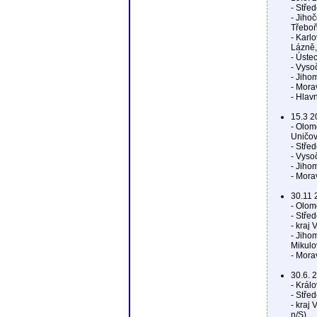
- Stře
- Jiho
Třeboň
- Karl
Lázně,
- Úste
- Vyso
- Jiho
- Mora
- Hlavn
15.3 2
- Olom
Uničov
- Stře
- Vyso
- Jiho
- Mora
30.11 
- Olom
- Stře
- kraj
- Jiho
Mikulo
- Mora
30.6. 
- Král
- Stře
- kraj
n/S),