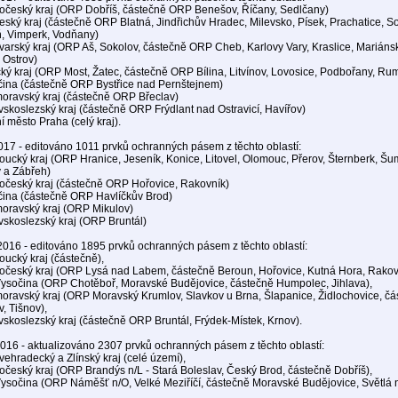
dočeský kraj (ORP Dobříš, částečně ORP Benešov, Říčany, Sedlčany)
český kraj (částečně ORP Blatná, Jindřichův Hradec, Milevsko, Písek, Prachatice, S
, Vimperk, Vodňany)
ovarský kraj (ORP Aš, Sokolov, částečně ORP Cheb, Karlovy Vary, Kraslice, Mariáns
 Ostrov)
cký kraj (ORP Most, Žatec, částečně ORP Bílina, Litvínov, Lovosice, Podbořany, Ru
čina (částečně ORP Bystřice nad Pernštejnem)
moravský kraj (částečně ORP Břeclav)
vskoslezský kraj (částečně ORP Frýdlant nad Ostravicí, Havířov)
í město Praha (celý kraj).
017 - editováno 1011 prvků ochranných pásem z těchto oblastí:
oucký kraj (ORP Hranice, Jeseník, Konice, Litovel, Olomouc, Přerov, Šternberk, Šu
 a Zábřeh)
dočeský kraj (částečně ORP Hořovice, Rakovník)
čina (částečně ORP Havlíčkův Brod)
moravský kraj (ORP Mikulov)
vskoslezský kraj (ORP Bruntál)
2016 - editováno 1895 prvků ochranných pásem z těchto oblastí:
oucký kraj (částečně),
dočeský kraj (ORP Lysá nad Labem, částečně Beroun, Hořovice, Kutná Hora, Rakov
 Vysočina (ORP Chotěboř, Moravské Budějovice, částečně Humpolec, Jihlava),
moravský kraj (ORP Moravský Krumlov, Slavkov u Brna, Šlapanice, Židlochovice, č
v, Tišnov),
vskoslezský kraj (částečně ORP Bruntál, Frýdek-Místek, Krnov).
2016 - aktualizováno 2307 prvků ochranných pásem z těchto oblastí:
ovehradecký a Zlínský kraj (celé území),
dočeský kraj (ORP Brandýs n/L - Stará Boleslav, Český Brod, částečně Dobříš),
 Vysočina (ORP Náměšť n/O, Velké Meziříčí, částečně Moravské Budějovice, Světlá 