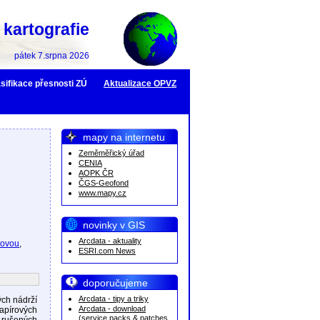
kartografie
pátek 7.srpna 2026
sifikace přesnosti ZÚ
Aktualizace OPVZ
mapy na internetu
Zeměměřický úřad
CENIA
AOPK ČR
ČGS-Geofond
www.mapy.cz
novinky v GIS
Arcdata - aktuality
kovou
,
ESRI.com News
doporučujeme
Arcdata - tipy a triky
ch nádrží
Arcdata - download
papírových
(service packs & patches,