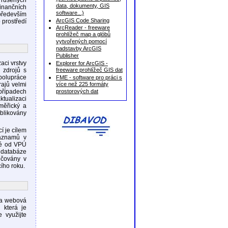
 rušených
data, dokumenty, GIS
finančních
software...)
především
ArcGIS Code Sharing
 prostředí
ArcReader - freeware
prohlížeč map a glóbů
vytvořených pomocí
nadstavby ArcGIS
Publisher
aci vrstvy
Explorer for ArcGIS -
 zdrojů s
freeware prohlížeč GIS dat
polupráce
FME - software pro práci s
rajů velmi
více než 225 formáty
 případech
prostorových dat
tualizaci
měřický a
ublikovány
í je cílem
záznamů v
né od VPÚ
 databáze
nčovány v
ího roku.
ena webová
 která je
e využijte