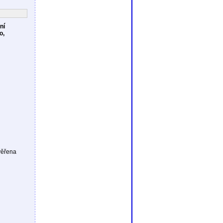
ní
o,
věřena