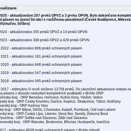
tualizace
2025 - aktualizováno 257 prvků OPVZ a 3 prvky OPVN. Bylo dokončeno komplet
í pásem na území 5ti obcí s rozšířenou působností (České Budějovice, Milevsk
 Rýmařov, Stříbro)
2024 - aktualizováno 355 prvků OPVZ a 14 prvků OPVN
2023 - aktualizováno 308 prvků OPVZ a 429 prvků OPVN
. 2022 - aktualizováno 806 prvků ochranných pásem
. 2021 - aktualizováno 181 prvků ochranných pásem
. 2020 - aktualizováno 648 prvků ochranných pásem
. 2019 - aktualizováno 547 prvků ochranných pásem
. 2018 - aktualizováno 545 prvků ochranných pásem
. 2017 - editováno či nově vloženo 12758 prvků. Do ukončení aktualizace nebyla o
a pásma z důvodu nedodání kompletních podkladů v těchto ORP:
dočeský kraj - ORP Benešov, Hořovice, Kutná Hora, Vlašim, Votice
český kraj - ORP Český Krumlov, Dačice, Kaplice, Strakonice, Tábor, Vodňany
ovarský kraj - ORP Karlovy Vary
cký kraj - ORP Bílina, Děčín, Chomutov, Kadaň, Rumburk, Ústí nad Labem
recký kraj - ORP Česká Lípa, Liberec, Nový Bor, Semily, Železný Brod
 Vysočina - ORP Světlá nad Sázavou, Žďár nad Sázavou
moravský kraj - ORP Blansko, Boskovice, Břeclav, Hustopeče, Ivančice
2017 - editováno 4838 prvků ochranných pásem z těchto oblastí: