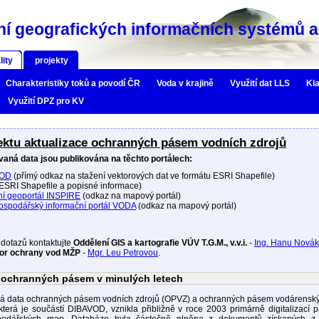
í geografických informačních systémů a 
lity
projekty
Charakteristiky toků a povodí ČR
Voda v krajině
Využití dat LLS
Kla
Využití DPZ pro KV
ektu aktualizace ochranných pásem vodních zdrojů
vaná data jsou publikována na těchto portálech:
VOD
(přímý odkaz na stažení vektorových dat ve formátu ESRI Shapefile)
ESRI Shapefile a popisné informace)
í geoportál INSPIRE
(odkaz na mapový portál)
spodářský informační portál VODA
(odkaz na mapový portál)
 dotazů kontaktujte
Oddělení GIS a kartografie VÚV T.G.M., v.v.i.
-
Ing. Hanu Nová
or ochrany vod MŽP
-
Mgr. Leu Petrovou
.
 ochranných pásem v minulých letech
vá data ochranných pásem vodních zdrojů (OPVZ) a ochranných pásem vodárenský
terá je součástí DIBAVOD, vznikla přibližně v roce 2003 primárně digitalizací 