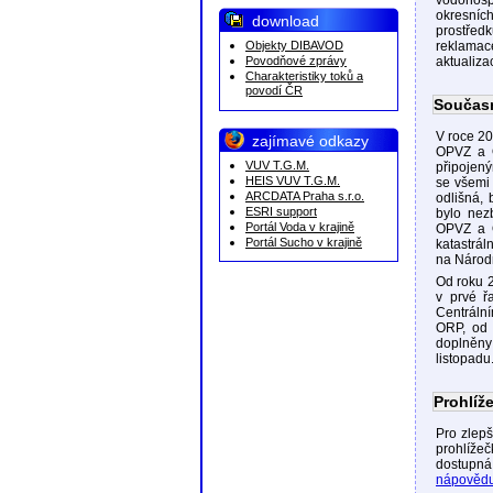
vodohosp
okresních
download
prostřed
Objekty DIBAVOD
reklamace
Povodňové zprávy
aktualiza
Charakteristiky toků a
povodí ČR
Součas
V roce 20
zajímavé odkazy
OPVZ a O
VUV T.G.M.
připojen
HEIS VUV T.G.M.
se všemi 
ARCDATA Praha s.r.o.
odlišná, 
ESRI support
bylo nez
Portál Voda v krajině
OPVZ a O
Portál Sucho v krajině
katastrál
na Národ
Od roku 2
v prvé ř
Centráln
ORP, od 
doplněny
listopadu
Prohlíž
Pro zlepš
prohlíže
dostupn
nápověd