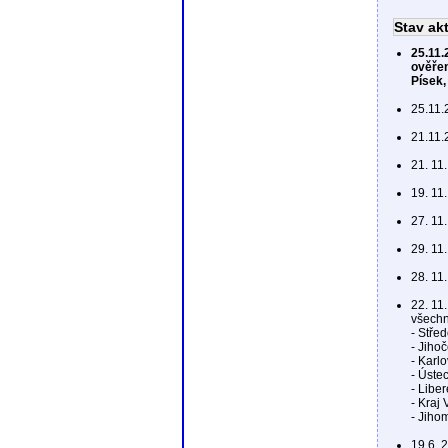
Stav ak
25.11.
ověřen
Písek,
25.11.
21.11.
21. 11
19. 11
27. 11
29. 11
28. 11
22. 11
všechn
- Stře
- Jiho
- Karl
- Úste
- Libe
- Kraj
- Jiho
19.6. 