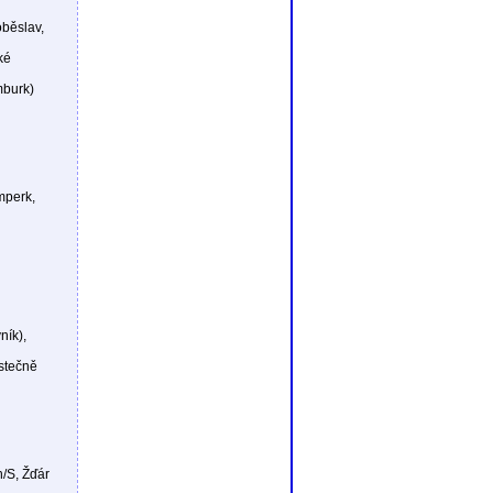
oběslav,
ké
mburk)
mperk,
ník),
ástečně
n/S, Žďár