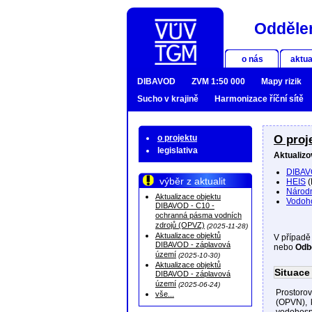
Oddělen
o nás
aktua
DIBAVOD
ZVM 1:50 000
Mapy rizik
Sucho v krajině
Harmonizace říční sítě
o projektu
O proj
legislativa
Aktualizo
DIBA
výběr z aktualit
HEIS
(
Národn
Aktualizace objektu
Vodoho
DIBAVOD - C10 -
ochranná pásma vodních
zdrojů (OPVZ)
(2025-11-28)
Aktualizace objektů
V případě
DIBAVOD - záplavová
nebo
Odb
území
(2025-10-30)
Aktualizace objektů
Situace
DIBAVOD - záplavová
území
(2025-06-24)
Prostoro
vše...
(OPVN), k