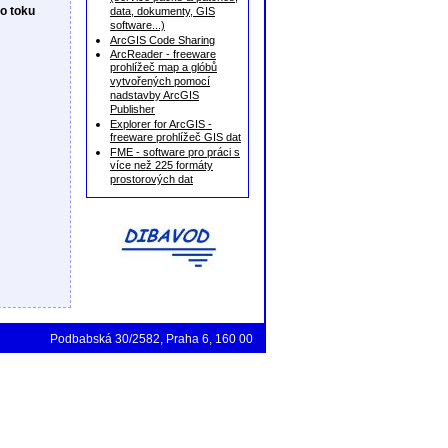
o toku
data, dokumenty, GIS
software...)
ArcGIS Code Sharing
ArcReader - freeware
prohlížeč map a glóbů
vytvořených pomocí
nadstavby ArcGIS
Publisher
Explorer for ArcGIS -
freeware prohlížeč GIS dat
FME - software pro práci s
více než 225 formáty
prostorových dat
Podbabská 30/2582, Praha 6, 160 00