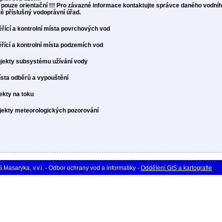
 pouze orientační !!! Pro závazné informace kontaktujte správce daného vodníh
ě příslušný vodoprávní úřad.
ěřící a kontrolní místa povrchových vod
ěřící a kontrolní místa podzemích vod
bjekty subsystému užívání vody
ísta odběrů a vypouštění
jekty na toku
bjekty meteorologických pozorování
asaryka, v.v.i. - Odbor ochrany vod a informatiky -
Oddělení GIS a kartografie