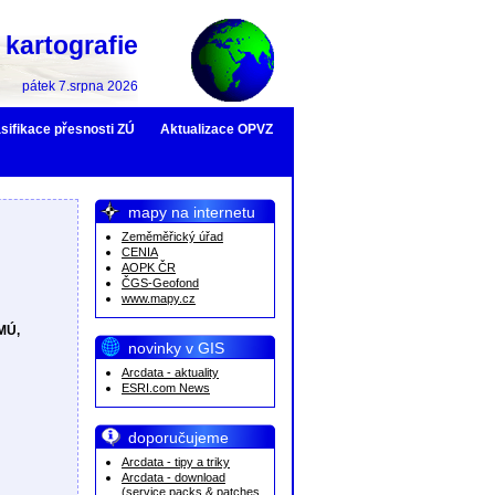
kartografie
pátek 7.srpna 2026
sifikace přesnosti ZÚ
Aktualizace OPVZ
mapy na internetu
Zeměměřický úřad
CENIA
AOPK ČR
ČGS-Geofond
www.mapy.cz
HMÚ,
novinky v GIS
Arcdata - aktuality
ESRI.com News
doporučujeme
Arcdata - tipy a triky
Arcdata - download
(service packs & patches,