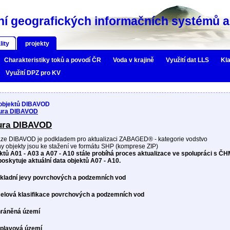
í geografických informačních systémů a 
lity
projekty
Charakteristiky toků a povodí ČR
Voda v krajině
Využití dat LLS
Kla
Využití DPZ pro KV
 objektů DIBAVOD
tura DIBAVOD
tura DIBAVOD
ze DIBAVOD je podkladem pro aktualizaci ZABAGED® - kategorie vodstvo
y objekty jsou ke stažení ve formátu SHP (komprese ZIP)
ktů A01 - A03 a A07 - A10 stále probíhá proces aktualizace ve spolupráci s Č
poskytuje aktuální data objektů A07 - A10.
ákladní jevy povrchových a podzemních vod
čelová klasifikace povrchových a podzemních vod
hráněná území
áplavová území