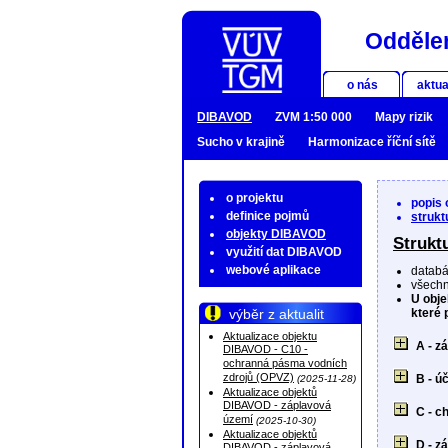
Oddělen
o nás
aktua
DIBAVOD
ZVM 1:50 000
Mapy rizik
Sucho v krajině
Harmonizace říční sítě
o projektu
popis
definice pojmů
struk
objekty DIBAVOD
Struk
využití dat DIBAVOD
webové aplikace
databá
všechn
U obje
výběr z aktualit
které 
Aktualizace objektu
A - z
DIBAVOD - C10 -
ochranná pásma vodních
zdrojů (OPVZ)
B - ú
(2025-11-28)
Aktualizace objektů
DIBAVOD - záplavová
C - c
území
(2025-10-30)
Aktualizace objektů
D - z