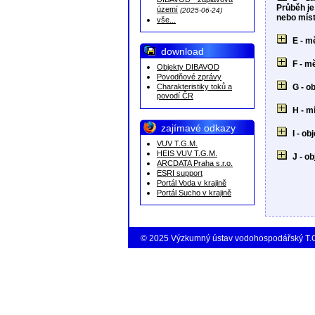
DIBAVOD - záplavová
Průběh je
území
(2025-06-24)
nebo míst
vše...
E - m
download
F - m
Objekty DIBAVOD
Povodňové zprávy
Charakteristiky toků a
G - o
povodí ČR
H - m
zajímavé odkazy
I - ob
VUV T.G.M.
HEIS VUV T.G.M.
J - o
ARCDATA Praha s.r.o.
ESRI support
Portál Voda v krajině
Portál Sucho v krajině
© 2025 Výzkumný ústav vodohospodářský T.G.M