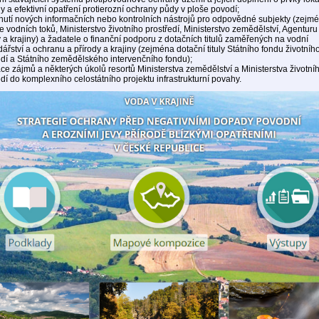
y a efektivní opatření protierozní ochrany půdy v ploše povodí;
nutí nových informačních nebo kontrolních nástrojů pro odpovědné subjekty (zejm
e vodních toků, Ministerstvo životního prostředí, Ministerstvo zemědělství, Agentur
y a krajiny) a žadatele o finanční podporu z dotačních titulů zaměřených na vodní
ářství a ochranu a přírody a krajiny (zejména dotační tituly Státního fondu životníh
edí a Státního zemědělského intervenčního fondu);
ace zájmů a některých úkolů resortů Ministerstva zemědělství a Ministerstva životní
edí do komplexního celostátního projektu infrastrukturní povahy.