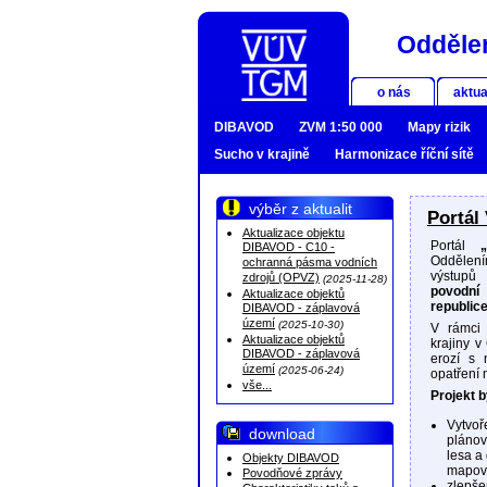
Oddělen
o nás
aktua
DIBAVOD
ZVM 1:50 000
Mapy rizik
Sucho v krajině
Harmonizace říční sítě
výběr z aktualit
Portál 
Aktualizace objektu
Portál
DIBAVOD - C10 -
Oddělení
ochranná pásma vodních
výstupů
zdrojů (OPVZ)
(2025-11-28)
povodní 
Aktualizace objektů
republic
DIBAVOD - záplavová
území
(2025-10-30)
V rámci 
Aktualizace objektů
krajiny 
DIBAVOD - záplavová
erozí s 
území
(2025-06-24)
opatření 
vše...
Projekt b
Vytvoř
download
plánov
lesa a
Objekty DIBAVOD
mapové
Povodňové zprávy
zlepše