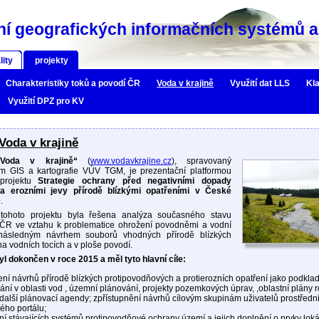
í geografických informačních systémů a 
lity
projekty
Charakteristiky toků a povodí ČR
Voda v krajině
Využití dat LLS
Kla
Využití DPZ pro KV
Voda v krajině
„Voda v krajině“
(
www.vodavkrajine.cz
), spravovaný
m GIS a kartografie VÚV TGM, je prezentační platformou
 projektu
Strategie ochrany před negativními dopady
a erozními jevy přírodě blízkými opatřeními v České
e
.
tohoto projektu byla řešena analýza současného stavu
v ČR ve vztahu k problematice ohrožení povodněmi a vodní
následným návrhem souborů vhodných přírodě blízkých
na vodních tocích a v ploše povodí.
yl dokončen v roce 2015 a měl tyto hlavní cíle:
ení návrhů přírodě blízkých protipovodňových a protierozních opatření jako podkla
ání v oblasti vod , územní plánování, projekty pozemkových úprav, ,oblastní plány 
 další plánovací agendy; zpřístupnění návrhů cílovým skupinám uživatelů prostředn
ho portálu;
ní stávajících systémů protipovodňové ochrany území a jejich doplnění o prvky loká