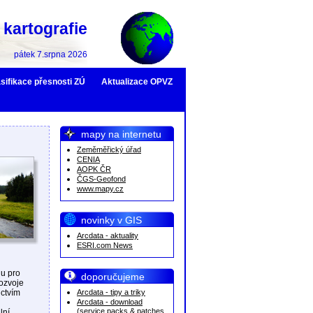
kartografie
pátek 7.srpna 2026
sifikace přesnosti ZÚ
Aktualizace OPVZ
mapy na internetu
Zeměměřický úřad
CENIA
AOPK ČR
ČGS-Geofond
www.mapy.cz
novinky v GIS
Arcdata - aktuality
ESRI.com News
du pro
doporučujeme
rozvoje
ictvím
Arcdata - tipy a triky
Arcdata - download
(service packs & patches,
lní