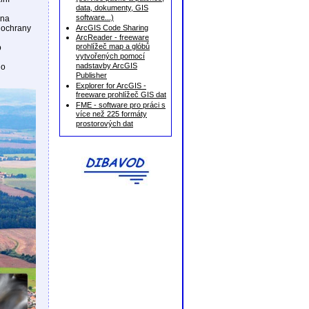
data, dokumenty, GIS
software...)
éna
u ochrany
ArcGIS Code Sharing
ArcReader - freeware
prohlížeč map a glóbů
o
vytvořených pomocí
nadstavby ArcGIS
ho
Publisher
Explorer for ArcGIS -
freeware prohlížeč GIS dat
FME - software pro práci s
více než 225 formáty
prostorových dat