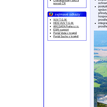
Charakteristiky toků a
ochran
povodí ČR
poskyt
správc
přírod
zajímavé odkazy
hospod
VUV T.G.M.
prostř
HEIS VUV T.G.M.
integr
ARCDATA Praha s.r.o.
prostř
ESRI support
Portál Voda v krajině
Portál Sucho v krajině