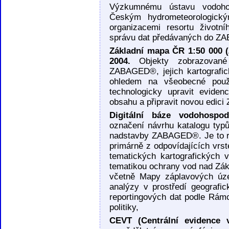
Výzkumnému ústavu vodoho
Českým hydrometeorologick
organizacemi resortu životn
správu dat předávaných do 
Základní mapa ČR 1:50 000 (
2004.
Objekty zobrazované
ZABAGED®, jejich kartografi
ohledem na všeobecné použ
technologicky upravit evide
obsahu a připravit novou edici
Digitální báze vodohospo
označení návrhu katalogu typ
nadstavby ZABAGED®. Je to re
primárně z odpovídajících vr
tematických kartografických
tematikou ochrany vod nad Zák
včetně Mapy záplavových úze
analýzy v prostředí geografi
reportingových dat podle Rám
politiky,
CEVT (Centrální evidence 