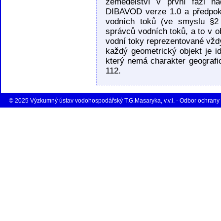
zemědělství v první fázi n
DIBAVOD verze 1.0 a předpokl
vodních toků (ve smyslu §2 
správců vodních toků, a to v 
vodní toky reprezentované vždy
každý geometrický objekt je id
který nemá charakter geografi
112.
© 2025 Výzkumný ústav vodohospodářský T.G.Masaryka, v.v.i. - Odbor ochrany 