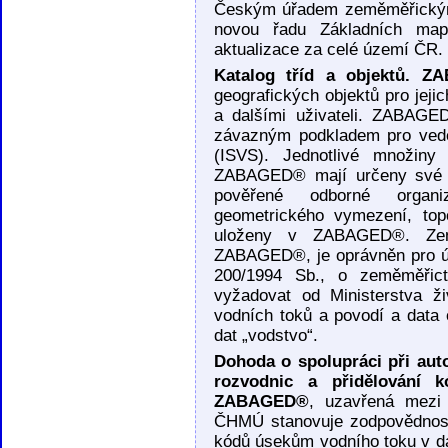
Českým úřadem zeměměřickým 
novou řadu Základních m
aktualizace za celé území ČR.
Katalog tříd a objektů. 
geografických objektů pro jej
a dalšími uživateli. ZABAGE
závazným podkladem pro vede
(ISVS). Jednotlivé množiny 
ZABAGED® mají určeny své sp
pověřené odborné organiz
geometrického vymezení, topo
uloženy v ZABAGED®. Zem
ZABAGED®, je oprávněn pro úd
200/1994 Sb., o zeměměřic
vyžadovat od Ministerstva živ
vodních toků a povodí a data 
dat „vodstvo“.
Dohoda o spolupráci při aut
rozvodnic a přidělování 
ZABAGED®
, uzavřená mez
ČHMÚ stanovuje zodpovědnost 
kódů úsekům vodního toku v 