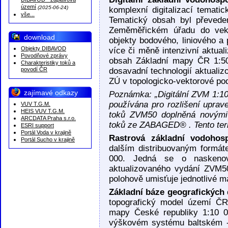
DIBAVOD - záplavová
území
(2025-06-24)
komplexní digitalizací temati
vše...
Tematický obsah byl převede
Zeměměřickém úřadu do vek
download
objekty bodového, liniového a
Objekty DIBAVOD
více či měně intenzivní aktual
Povodňové zprávy
obsah Základní mapy ČR 1:5
Charakteristiky toků a
povodí ČR
dosavadní technologií aktualiz
ZÚ v topologicko-vektorové po
zajímavé odkazy
Poznámka: „Digitální ZVM 1:10
používána pro rozlišení uprav
VUV T.G.M.
HEIS VUV T.G.M.
toků ZVM50 doplněná novými
ARCDATA Praha s.r.o.
toků ze ZABAGED® . Tento term
ESRI support
Portál Voda v krajině
Rastrová základní vodoho
Portál Sucho v krajině
dalším distribuovaným formá
000. Jedná se o naskenova
aktualizovaného vydání ZVM5
polohově umisťuje jednotlivé 
Základní báze geografickýc
topografický model území Č
mapy České republiky 1:10 
výškovém systému baltském -