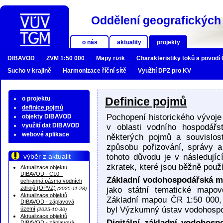
Oddělení geografických 
o nás
aktuality
projekty
DIBAVOD
ZVM 1:50 000
Mapy rizik
Charakteristiky toků a povodí
Sucho v krajině
Harmonizace říční sítě
Využití DPZ pro KV
o projektu
Definice pojmů
definice pojmů
Pochopení historického vývoje
objekty DIBAVOD
využití dat DIBAVOD
v oblasti vodního hospodářs
webové aplikace
některých pojmů a souvislos
způsobu pořizování, správy a 
výběr z aktualit
tohoto důvodu je v následují
zkratek, které jsou běžně pou
Aktualizace objektu
DIBAVOD - C10 -
Základní vodohospodářská m
ochranná pásma vodních
zdrojů (OPVZ)
jako státní tematické mapov
(2025-11-28)
Aktualizace objektů
Základní mapou ČR 1:50 000,
DIBAVOD - záplavová
byl Výzkumný ústav vodohosp
území
(2025-10-30)
Aktualizace objektů
Digitální základní vodohosp