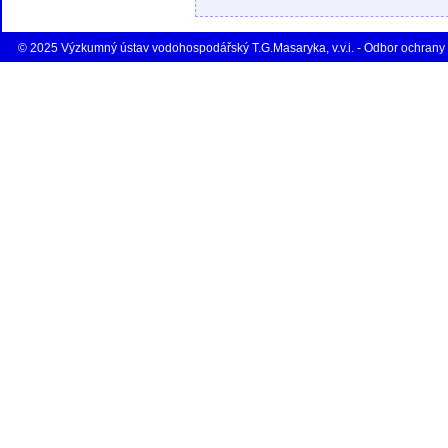
© 2025 Výzkumný ústav vodohospodářský T.G.Masaryka, v.v.i. - Odbor ochrany 