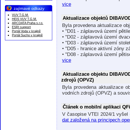
vice
zajímavé odkazy
VUV T.G.M.
Aktualizace objektů DIBAVOD
HEIS VUV T.G.M.
ARCDATA Praha s.r.o.
Byla provedena aktualizace o
ESRI support
• "D01 - záplavová území pětil
Portál Voda v krajině
Portál Sucho v krajině
• "D02 - záplavová území dvace
• "D03 - záplavová území stole
• "D05 - hranice aktivní zóny 
• "D08 - záplavová území pětis
vice
Aktualizace objektu DIBAVOD
zdrojů (OPVZ)
Byla provedena aktualizace 
vodních zdrojů (OPVZ) a souv
Článek o mobilní aplikaci QF
V časopise VTEI 2024/1 vyšel 
dat založená na principech ope