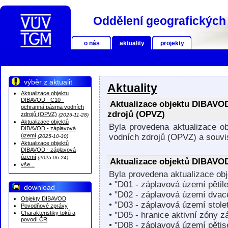
Oddělení geografických 
o nás
aktuality
projekty
výběr z aktualit
Aktuality
Aktualizace objektu
DIBAVOD - C10 -
Aktualizace objektu DIBAVOD
ochranná pásma vodních
zdrojů (OPVZ)
zdrojů (OPVZ)
(2025-11-28)
Aktualizace objektů
Byla provedena aktualizace 
DIBAVOD - záplavová
území
vodních zdrojů (OPVZ) a souv
(2025-10-30)
Aktualizace objektů
DIBAVOD - záplavová
území
(2025-06-24)
Aktualizace objektů DIBAVOD
vše...
Byla provedena aktualizace o
• "D01 - záplavová území pětil
download
• "D02 - záplavová území dvace
Objekty DIBAVOD
• "D03 - záplavová území stole
Povodňové zprávy
Charakteristiky toků a
• "D05 - hranice aktivní zóny 
povodí ČR
• "D08 - záplavová území pětis