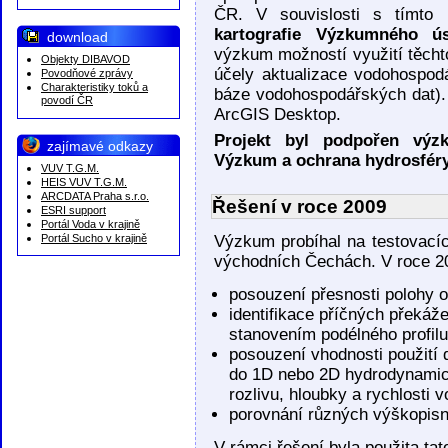
ČR. V souvislosti s tímto
kartografie Výzkumného ús
download
výzkum možností využití těcht
Objekty DIBAVOD
účely aktualizace vodohospo
Povodňové zprávy
Charakteristiky toků a
báze vodohospodářských dat).
povodí ČR
ArcGIS Desktop.
Projekt byl podpořen vý
zajímavé odkazy
Výzkum a ochrana hydrosféry
VUV T.G.M.
HEIS VUV T.G.M.
ARCDATA Praha s.r.o.
Řešení v roce 2009
ESRI support
Portál Voda v krajině
Portál Sucho v krajině
Výzkum probíhal na testovacíc
východních Čechách. V roce 20
posouzení přesnosti polohy 
identifikace příčných překáže
stanovením podélného profilu
posouzení vhodnosti použití 
do 1D nebo 2D hydrodynamic
rozlivu, hloubky a rychlosti
porovnání různých výškopisn
V rámci řešení byla použita tat