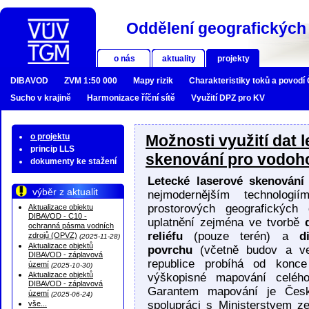
Oddělení geografických 
o nás
aktuality
projekty
DIBAVOD
ZVM 1:50 000
Mapy rizik
Charakteristiky toků a povodí
Sucho v krajině
Harmonizace říční sítě
Využití DPZ pro KV
o projektu
Možnosti využití dat 
princip LLS
skenování pro vodoh
dokumenty ke stažení
Letecké laserové skenován
výběr z aktualit
nejmodernějším technologi
prostorových geografických
Aktualizace objektu
DIBAVOD - C10 -
uplatnění zejména ve tvorbě
ochranná pásma vodních
reliéfu
(pouze terén) a
d
zdrojů (OPVZ)
(2025-11-28)
Aktualizace objektů
povrchu
(včetně budov a ve
DIBAVOD - záplavová
republice probíhá od konc
území
(2025-10-30)
Aktualizace objektů
výškopisné mapování celé
DIBAVOD - záplavová
Garantem mapování je Česk
území
(2025-06-24)
spolupráci s Ministerstvem z
vše...