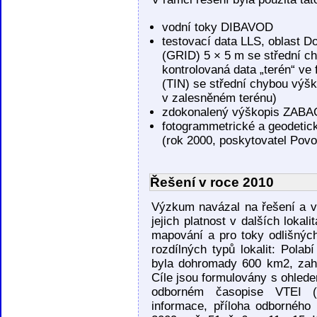
vodní toky DIBAVOD
testovací data LLS, oblast 
(GRID) 5 × 5 m se střední c
kontrolovaná data „terén“ ve
(TIN) se střední chybou výš
v zalesněném terénu)
zdokonalený výškopis ZABA
fotogrammetrické a geodeti
(rok 2000, poskytovatel Povo
Řešení v roce 2010
Výzkum navázal na řešení a v
jejich platnost v dalších loka
mapování a pro toky odlišných
rozdílných typů lokalit: Pola
byla dohromady 600 km2, zahr
Cíle jsou formulovány s ohle
odborném časopise VTEI (V
informace, příloha odborného