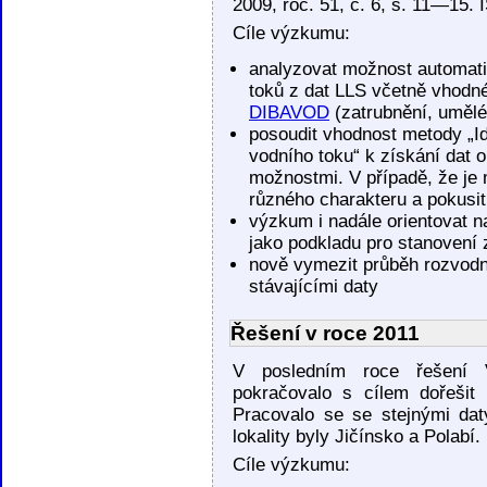
2009, roč. 51, č. 6, s. 11—15.
Cíle výzkumu:
analyzovat možnost automat
toků z dat LLS včetně vhodn
DIBAVOD
(zatrubnění, umělé
posoudit vhodnost metody „Id
vodního toku“ k získání dat 
možnostmi. V případě, že je 
různého charakteru a pokusit
výzkum i nadále orientovat n
jako podkladu pro stanovení
nově vymezit průběh rozvodn
stávajícími daty
Řešení v roce 2011
V posledním roce řešení
pokračovalo s cílem dořešit
Pracovalo se se stejnými dat
lokality byly Jičínsko a Polabí.
Cíle výzkumu: