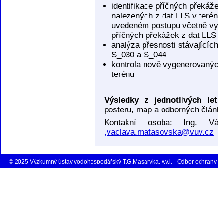
identifikace příčných překáž
nalezených z dat LLS v terén
uvedeném postupu včetně vyt
příčných překážek z dat LLS
analýza přesnosti stávající
S_030 a S_044
kontrola nově vygenerovaných
terénu
Výsledky z jednotlivých le
posteru, map a odborných člán
Kontakní osoba: Ing. V
,vaclava.matasovska@vuv.cz
© 2025 Výzkumný ústav vodohospodářský T.G.Masaryka, v.v.i. - Odbor ochrany 